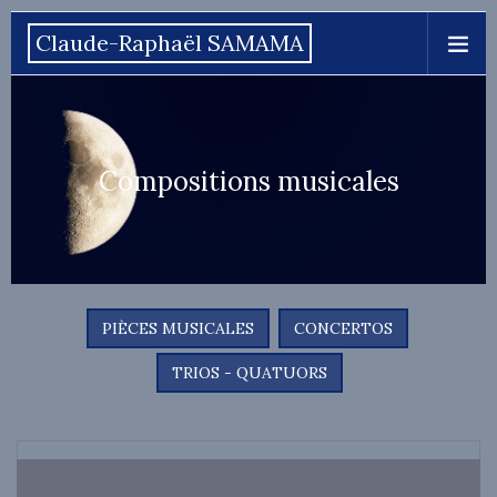
Claude-Raphaël SAMAMA
Compositions musicales
PIÈCES MUSICALES
CONCERTOS
TRIOS - QUATUORS